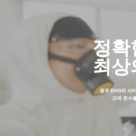
​정
최상
원우 ENG의 서
규제 준수를