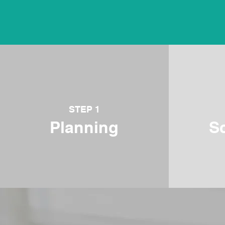
STEP 1
Planning
S