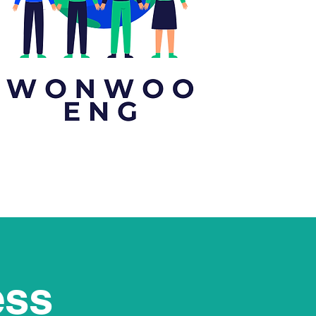
 Bench, Autoclave) Validation.
lter, MEDIUM Filter, PRE Filter 교체 및 측정
 납품.
neering 및 시공.
ess