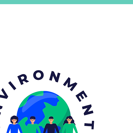
업분야
 Room 시설
rocurement, Construction수행.
, Validation. ​
nce).