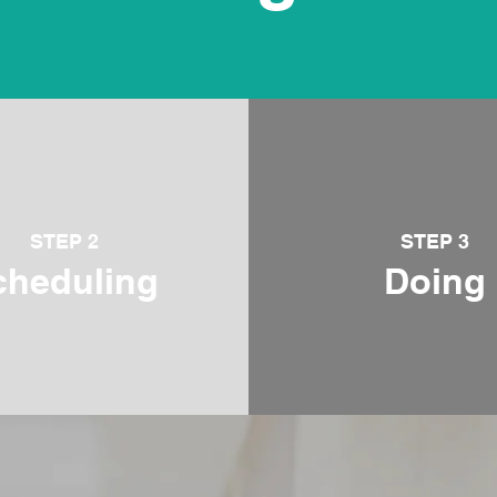
STEP 2
STEP 3
cheduling
Doing