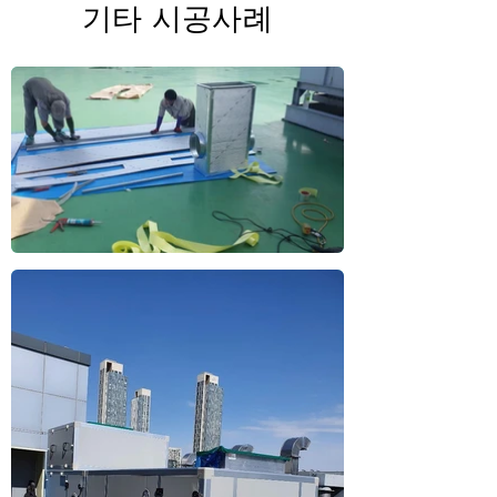
​기타 시공사례