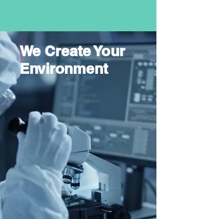
We Create Your
Environment